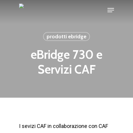
Skip
Menu
to
main
content
prodotti ebridge
eBridge 730 e
Servizi CAF
I sevizi CAF in collaborazione con CAF