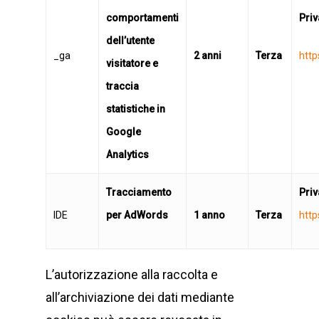
comportamenti
Priv
dell’utente
_ga
2 anni
Terza
http
visitatore e
traccia
statistiche in
Google
Analytics
Tracciamento
Priv
IDE
per AdWords
1 anno
Terza
http
L’autorizzazione alla raccolta e
all’archiviazione dei dati mediante