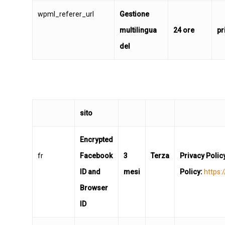
wpml_referer_url
Gestione
multilingua
24 ore
pr
del
sito
Encrypted
fr
Facebook
3
Terza
Privacy Polic
ID and
mesi
Policy:
https:/
Browser
ID