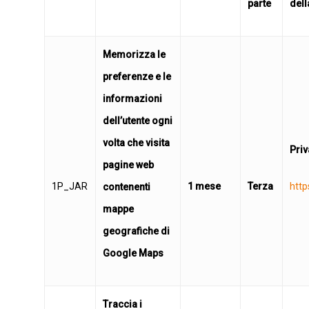
parte
dell
Memorizza le
preferenze e le
informazioni
dell’utente ogni
volta che visita
Priv
pagine web
1P_JAR
1 mese
Terza
http
contenenti
mappe
geografiche di
Google Maps
Traccia i