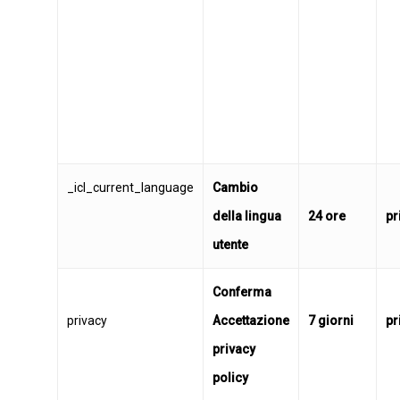
_icl_current_language
Cambio
della lingua
24 ore
pr
utente
Conferma
privacy
Accettazione
7 giorni
pr
privacy
policy