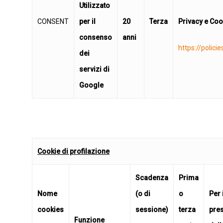
Utilizzato
CONSENT
per il
20
Terza
Privacy e Coo
consenso
anni
https://polici
dei
servizi di
Google
Cookie di profilazione
Scadenza
Prima
Nome
(o di
o
Per 
cookies
sessione)
terza
pres
Funzione